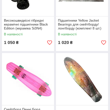
Високошвидкісні гібридні
Підшипники Yellow Jacket
керамічні підшипники Black
Bearings для скейтборду/
Edition (кераміка Si3N4)
лонгборду (комплект 8 шт.)
В наявності
В наявності
1 050
1 020
₴
₴
Скейтборд Пенні Борд