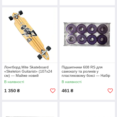
Лонгборд Mite Skateboard
Підшипники 608 RS для
«Skeleton Guitarist» (107х24
самокату та роликів у
см) — Майже новий
пластиковому боксі — Набір
8 шт.
В наявності
В наявності
1 350
461
₴
₴