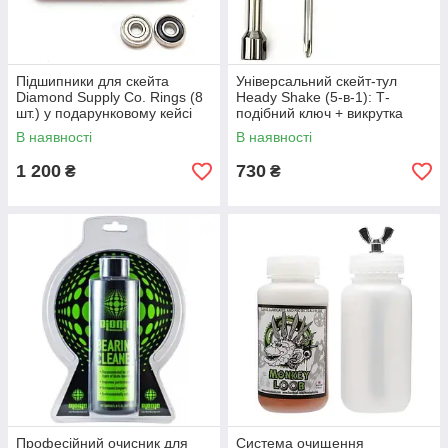
Підшипники для скейта
Універсальний скейт-тул
Diamond Supply Co. Rings (8
Heady Shake (5-в-1): Т-
шт.) у подарунковому кейсі
подібний ключ + викрутка
В наявності
В наявності
1 200
730
₴
₴
Професійний очисник для
Система очищення