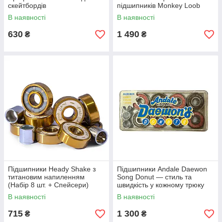
скейтбордів
підшипників Monkey Loob
В наявності
В наявності
630
1 490
₴
₴
Підшипники Heady Shake з
Підшипники Andale Daewon
титановим напиленням
Song Donut — стиль та
(Набір 8 шт. + Спейсери)
швидкість у кожному трюку
В наявності
В наявності
715
1 300
₴
₴