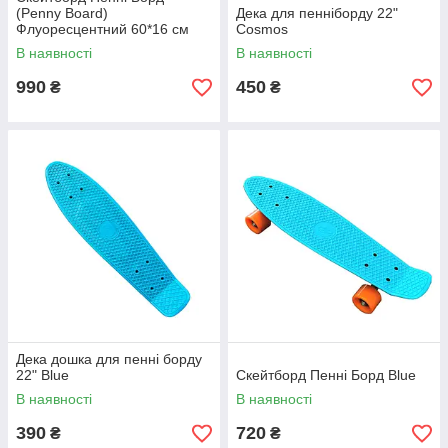
(Penny Board)
Дека для пенніборду 22"
Флуоресцентний 60*16 см
Cosmos
В наявності
В наявності
990
450
₴
₴
Дека дошка для пенні борду
22" Blue
Скейтборд Пенні Борд Blue
В наявності
В наявності
390
720
₴
₴