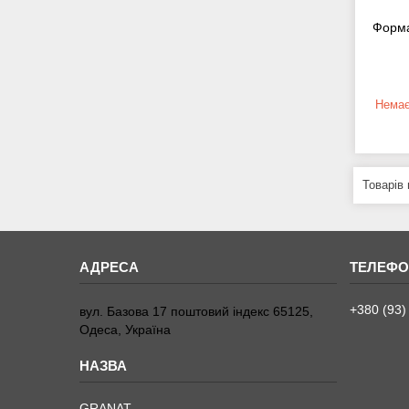
Форма
Немає
+380 (93)
вул. Базова 17 поштовий індекс 65125,
Одеса, Україна
GRANAT