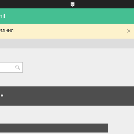
і!
МІННЯ!
ІН