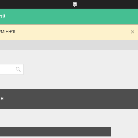
і!
МІННЯ!
ІН