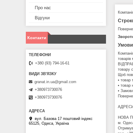
Про нас
Компанія
Відгуки
Строк
Поверне
Зворотн
Контакти
Умови
Компанія
товарів
+380 (93) 794-16-61
ВІДПРА
товару с
Щоб пов
• товар 
granat.in.ua@gmail.com
• товар 
+380973730076
• Замовл
Поверне
+380973730076
АДРЕСИ
НОВА П
вул. Базова 17 поштовий індекс
м. Одес
65125, Одеса, Україна
Отримув