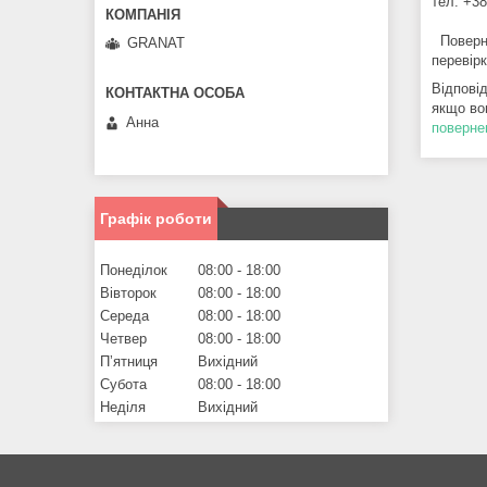
тел. +38
  Повернення коштів за товар здійснюється на банківську картку клієнта. Термін перерахування – до 7 робочих днів після отримання та 
GRANAT
перевір
Відпові
якщо во
Анна
поверне
Графік роботи
Понеділок
08:00
18:00
Вівторок
08:00
18:00
Середа
08:00
18:00
Четвер
08:00
18:00
Пʼятниця
Вихідний
Субота
08:00
18:00
Неділя
Вихідний