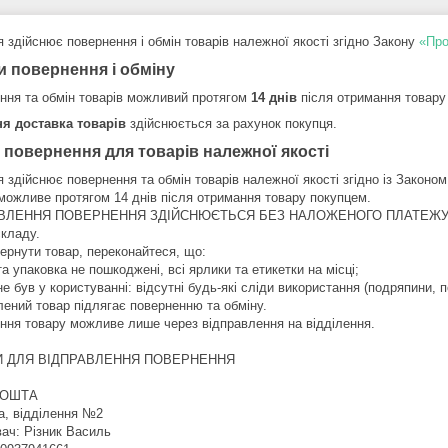
 здійснює повернення і обмін товарів належної якості згідно Закону
«Про
и повернення і обміну
ння та обмін товарів можливий протягом
14 днів
після отримання товару
я доставка товарів
здійснюється за рахунок покупця.
 повернення для товарів належної якості
 здійснює повернення та обмін товарів належної якості згідно із Законом
 можливе протягом 14 днів після отримання товару покупцем.

ВЛЕННЯ ПОВЕРНЕННЯ ЗДІЙСНЮЄТЬСЯ БЕЗ НАЛОЖЕНОГО ПЛАТЕЖУ. Повер
кладу.

ернути товар, переконайтеся, що:

та упаковка не пошкоджені, всі ярлики та етикетки на місці;

не був у користуванні: відсутні будь-які сліди використання (подряпини, п
ений товар підлягає поверненню та обміну.

ння товару можливе лише через відправлення на відділення.

 ДЛЯ ВІДПРАВЛЕННЯ ПОВЕРНЕННЯ

ОШТА

а, відділення №2

ач: Різник Василь
