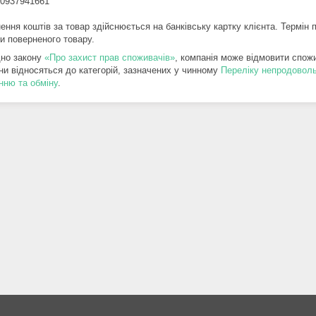
0937941661

ки поверненого товару.
дно закону
«Про захист прав споживачів»
, компанія може відмовити спожив
ни відносяться до категорій, зазначених у чинному
Переліку непродоволь
нню та обміну
.