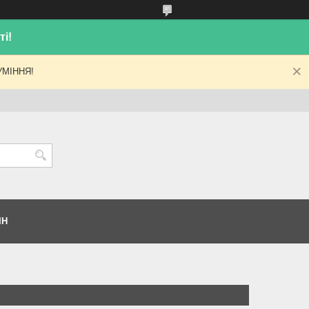
і!
МІННЯ!
ІН