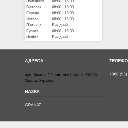
Понеділок
08:00
18:00
Вівторок
08:00
18:00
Середа
08:00
18:00
Четвер
08:00
18:00
Пʼятниця
Вихідний
Субота
08:00
18:00
Неділя
Вихідний
+380 (93)
вул. Базова 17 поштовий індекс 65125,
Одеса, Україна
GRANAT