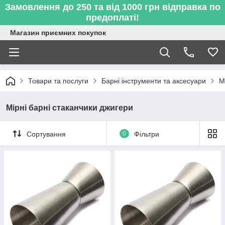
Замовлення до 250 та від 1000 грн відправка по
предоплаті!
Магазин приємних покупок
Товари та послуги
Барні інструменти та аксесуари
М
Мірні барні стаканчики джигери
Сортування
0
Фільтри