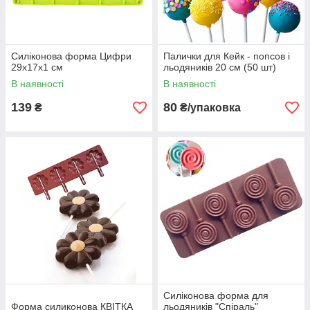
Силіконова форма Цифри
Палички для Кейк - попсов і
29х17х1 см
льодяників 20 см (50 шт)
В наявності
В наявності
139
80
₴
₴/упаковка
Силіконова форма для
Форма силиконова КВІТКА
льодяників "Спіраль"