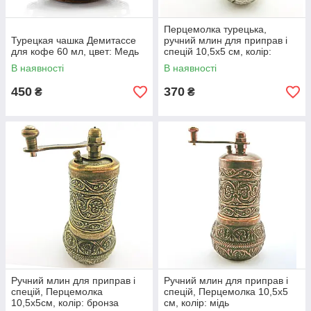
Перцемолка турецька,
Турецкая чашка Демитассе
ручний млин для приправ і
для кофе 60 мл, цвет: Медь
спецій 10,5х5 см, колір:
срібло
В наявності
В наявності
450
370
₴
₴
Ручний млин для приправ і
Ручний млин для приправ і
спецій, Перцемолка
спецій, Перцемолка 10,5х5
10,5х5см, колір: бронза
см, колір: мідь