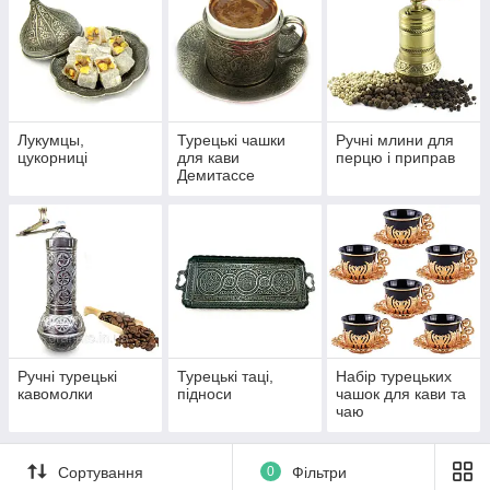
Лукумцы,
Турецькі чашки
Ручні млини для
цукорниці
для кави
перцю і приправ
Демитассе
Ручні турецькі
Турецькі таці,
Набір турецьких
кавомолки
підноси
чашок для кави та
чаю
Сортування
0
Фільтри