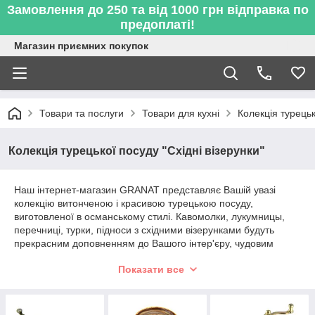
Замовлення до 250 та від 1000 грн відправка по
предоплаті!
Магазин приємних покупок
Товари та послуги
Товари для кухні
Колекція турецьк
Колекція турецької посуду "Східні візерунки"
Наш інтернет-магазин GRANAT представляє Вашій увазі
колекцію витонченою і красивою турецькою посуду,
виготовленої в османському стилі. Кавомолки, лукумницы,
перечниці, турки, підноси з східними візерунками будуть
прекрасним доповненням до Вашого інтер'єру, чудовим
подарунком рідним та близьким, а так само розчуленням для
Показати все
Ваших очей