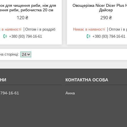
ок для чищення риби, ніж для
Овощерізка Nicer Dicer Plus
ння риби, рибочистка 20 см
Дайсер
120 ₴
290 ₴
 в наявності
Оптом і в роздріб
Немає в наявності
Оптом і в 
+380 (93) 794-16-61
+380 (93) 794-16-61
 794-16-61
Анна