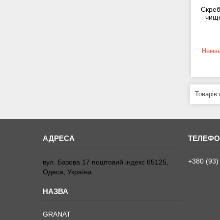
Скреб
чище
Немає
+380 (93)
вул. Базова 17 поштовий індекс 65125,
Одеса, Україна
GRANAT