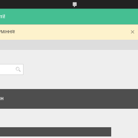
і!
МІННЯ!
ІН