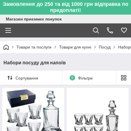
Замовлення до 250 та від 1000 грн відправка по
предоплаті!
Магазин приємних покупок
Товари та послуги
Товари для кухні
Посуд
Набори
Набори посуду для напоїв
Сортування
0
Фільтри