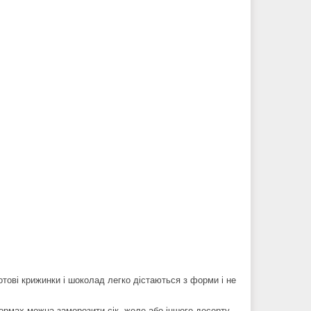
отові крижинки і шоколад легко дістаються з форми і не
ормах можна заморозити сік, желе або іншого десерту.