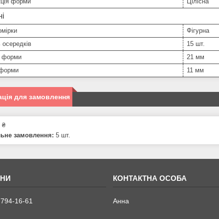
кція форми
Цілісна
ні
омірки
Фігурна
ь осередків
15 шт.
 форми
21 мм
форми
11 мм
ція для замовлення
 ₴
льне замовлення:
5 шт.
 794-16-61
Анна