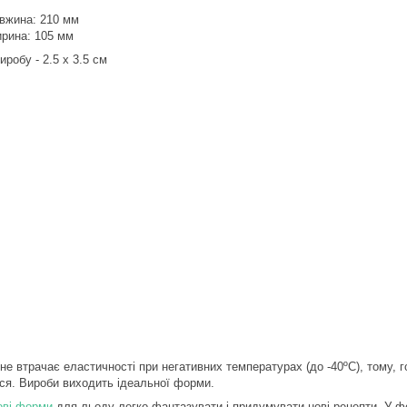
вжина: 210 мм
рина: 105 мм
иробу - 2.5 х 3.5 см
не втрачає еластичності при негативних температурах (до -40ºС), тому, г
ся. Вироби виходить ідеальної форми.
ові форми
для льоду легко фантазувати і придумувати нові рецепти. У ф