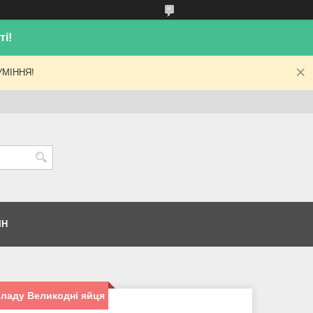
і!
МІННЯ!
ІН
ладу Великодні яйця