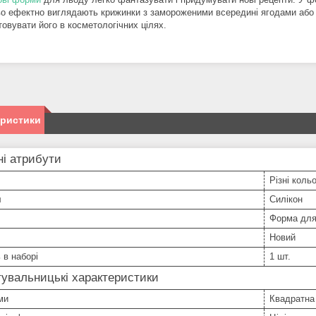
о ефектно виглядають крижинки з замороженими всередині ягодами або 
товувати його в косметологічних цілях.
еристики
і атрибути
Різні коль
л
Силікон
Форма для
Новий
 в наборі
1 шт.
увальницькі характеристики
ми
Квадратна