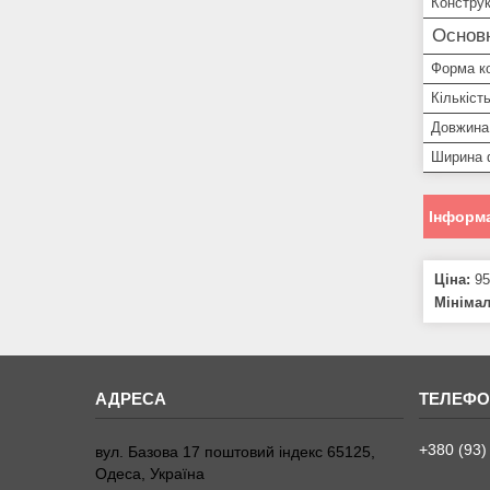
Констру
Основ
Форма к
Кількіст
Довжина
Ширина 
Інформа
Ціна:
95
Мініма
+380 (93)
вул. Базова 17 поштовий індекс 65125,
Одеса, Україна