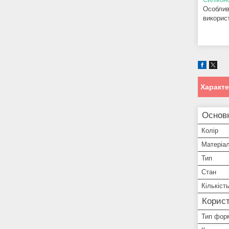
Особлив
викорис
Характ
Основн
Колір
Матеріа
Тип
Стан
Кількість
Корист
Тип фор