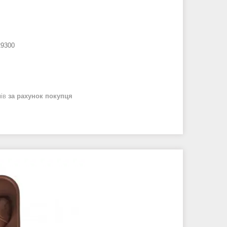
29300
нів
за рахунок покупця