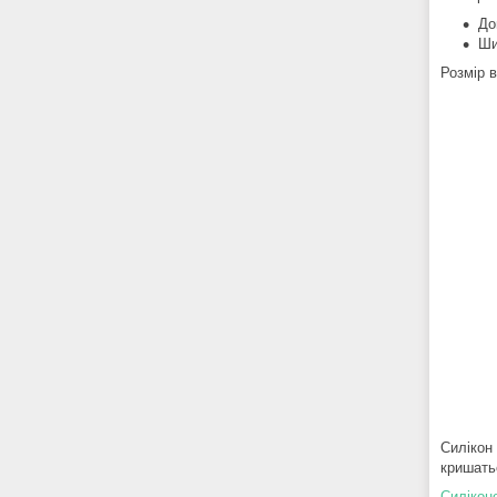
До
Ши
Розмір в
Силікон 
кришать
Силікон