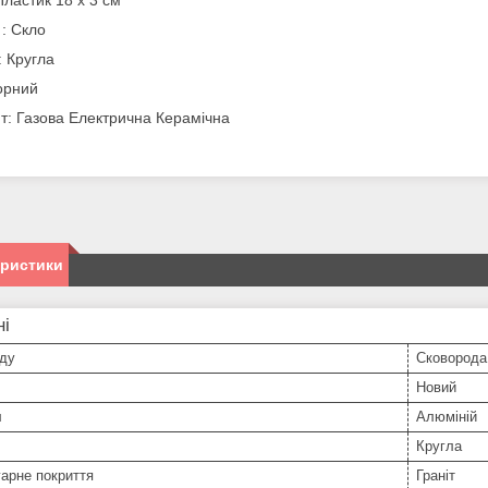
Пластик 18 х 3 см
: Скло
 Кругла
орний
т: Газова Електрична Керамічна
еристики
ні
уду
Сковорода
Новий
л
Алюміній
Кругла
арне покриття
Граніт