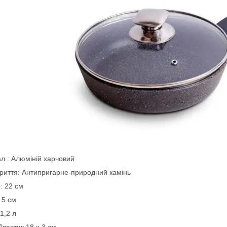
л : Алюміній харчовий
риття: Антипригарне-природний камінь
: 22 см
 5 см
 1,2 л