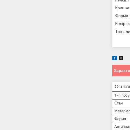
Ручка: 
Кришка 
Форма :
Колір ч
Тип пли
Характ
Основ
Тип пос
Стан
Матеріа
Форма
Антиприг