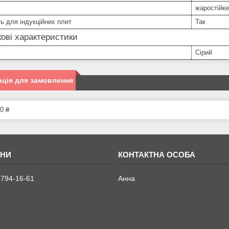
жаростійке
ь для індукційних плит
Так
ові характеристики
Сірий
ція для замовлення
0 ₴
 794-16-61
Анна