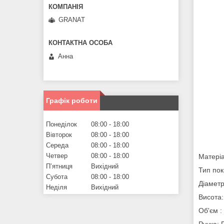
GRANAT
Анна
Графік роботи
Понеділок
08:00
18:00
Вівторок
08:00
18:00
Середа
08:00
18:00
Четвер
08:00
18:00
Матеріа
Пʼятниця
Вихідний
Тип пок
Субота
08:00
18:00
Діаметр
Неділя
Вихідний
Висота:
Об'єм :