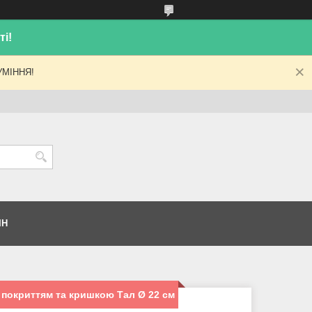
і!
МІННЯ!
ІН
покриттям та кришкою Тал Ø 22 см