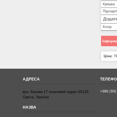
Кришка
Підходит
Додатк
Колір
Інформа
Ціна:
79
+380 (93)
вул. Базова 17 поштовий індекс 65125,
Одеса, Україна