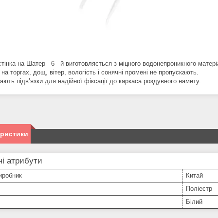
тінка на Шатер - 6 - й виготовляється з міцного водонепроникного матер
 на торгах, дощ, вітер, вологість і сонячні промені не пропускають.
ають підв’язки для надійної фіксації до каркаса роздувного намету.
еристики
і атрибути
иробник
Китай
Поліестр
Білий