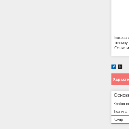
Бокова с
тканину.
Стінки м
Характ
Основн
Країна в
Тканина
Колір