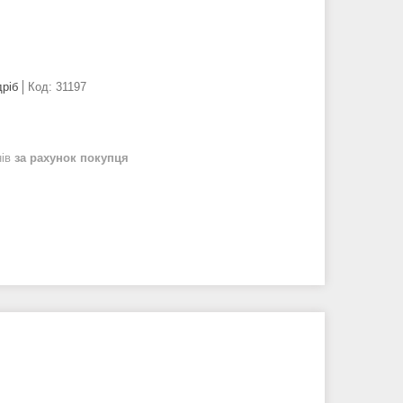
дріб
Код:
31197
нів
за рахунок покупця