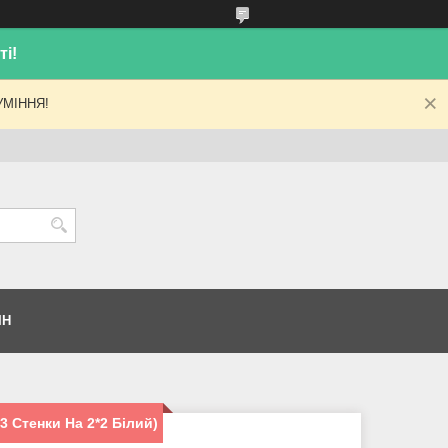
і!
МІННЯ!
ІН
 3 Стенки На 2*2 Білий)