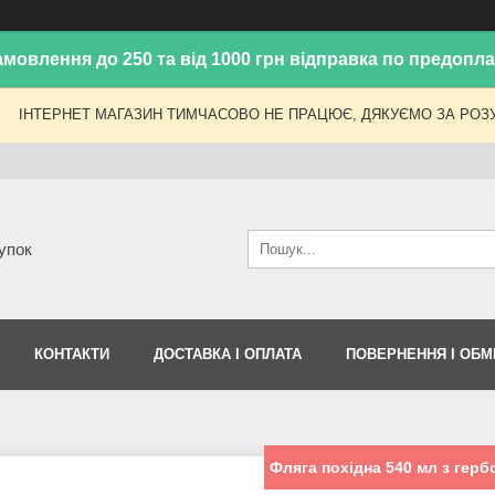
амовлення до 250 та від 1000 грн відправка по предоплат
ІНТЕРНЕТ МАГАЗИН ТИМЧАСОВО НЕ ПРАЦЮЄ, ДЯКУЄМО ЗА РОЗУ
упок
КОНТАКТИ
ДОСТАВКА І ОПЛАТА
ПОВЕРНЕННЯ І ОБМ
Фляга похідна 540 мл з герб