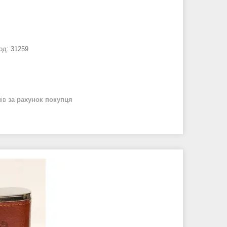
од:
31259
нів
за рахунок покупця