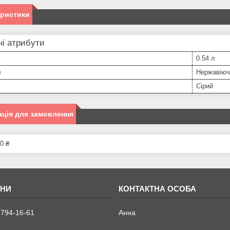
еристики
і атрибути
0.54 л
л
Нержавіюч
Сірий
ція для замовлення
0 ₴
 794-16-61
Анна