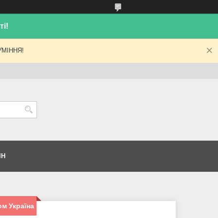
і!
МІННЯ!
ІН
ом Україна