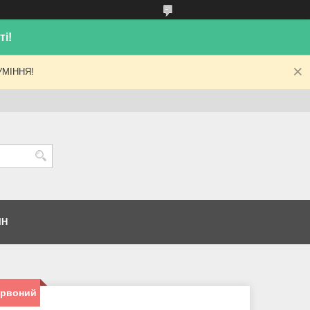
і!
МІННЯ!
ІН
червоний