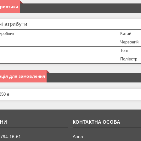
еристики
і атрибути
иробник
Китай
Червоний
Тент
Поліестр
ція для замовлення
850 ₴
 794-16-61
Анна