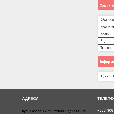
Характ
Основн
Країна в
Колір
Вид
Тканина
Інформа
Ціна:
2 
+380 (93)
вул. Базова 17 поштовий індекс 65125,