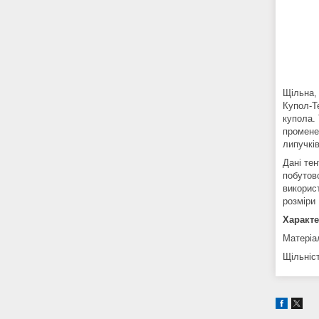
Щільна,
Купол-Т
купола.
промене
липучків
Дані тен
побутово
використ
розміри 
Характе
Матеріа
Щільніст