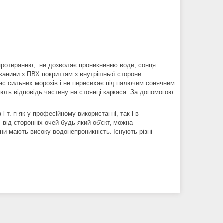
ї протиранню, не дозволяє проникненню води, сонця.
канини з ПВХ покриттям з внутрішньої сторони
ас сильних морозів і не пересихає під палючим сонячним
ають відповідь частину на стоянці каркаса. За допомогою
і т. п як у професійному використанні, так і в
 від сторонніх очей будь-який об'єкт, можна
Вони мають високу водонепроникність. Існують різні