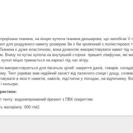
 прорізана тканина, на кінцях купола тканина двошарова, що запобігає ї
ент для роздувного намету розміром 3м х 6м зроблений з поліестерової т
 Тканина є дуже еластичною, вона дозволяє використовувати намет під ч
м. Внизу по кутах купола на внутрішній стороні пришиті лімфучки, які м
 купол міцно тримається на каркасі під час вітру.
ти використовуються для багатьох цілей: накриття дахів, товарів, складів 
му. Тент укриває вам надійний захист від палючого сонця і дощу, сховає
овувати в якості наметів, навісів, підстилок у походах, на відпочинку. 
і кольори.
ристики:
л тенту: водонепроникний брезент з ПВХ покриттям
ь матеріалу: 600 г/м2