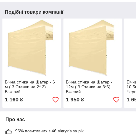
Подібні товари компанії
Бічна стінка на Шатер - 6
Бічна стінка на Шатер -
Бічн
м ( 3 Стенки на 2* 2)
12м ( 3 Стенки на 3*6)
10.5
Біжевий
Бжевий
Чер
1 160
1 950
1 6
₴
₴
Про нас
96% позитивних з 46 відгуків за рік