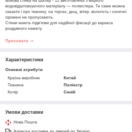
Бокова стінка на Шатер - 12 виготовлена з міцного
водовідштовхуючого матеріалу — поліестера. Те саме можна
сказати і про тканину. на торгах, дощ, вітер, вологість і сонячні
промені не пропускають.
Стінки мають підв’язки для надійної фіксації до каркаса
роздувного намету.
Приховати
Характеристики
Основні атрибути
Країна виробник
Китай
Тканина
Поліестр
Колір
Синій
Умови доставки
Нова Пошта
Адресна доставка до дверей по Україні