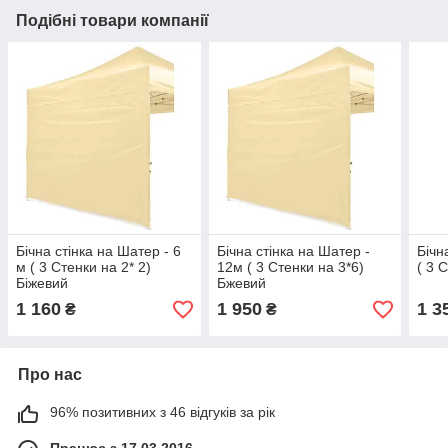
Подібні товари компанії
Бічна стінка на Шатер - 6
Бічна стінка на Шатер -
Бічн
м ( 3 Стенки на 2* 2)
12м ( 3 Стенки на 3*6)
( 3 
Біжевий
Бжевий
1 160
1 950
1 3
₴
₴
Про нас
96% позитивних з 46 відгуків за рік