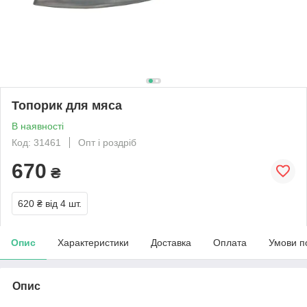
Топорик для мяса
В наявності
Код: 31461
Опт і роздріб
670
₴
620 ₴
від 4 шт.
Опис
Характеристики
Доставка
Оплата
Умови п
Опис