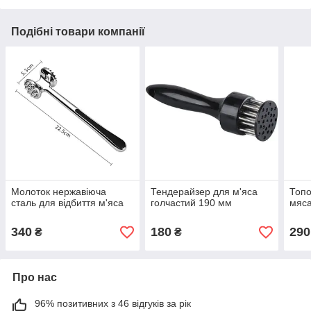
Подібні товари компанії
Молоток нержавіюча
Тендерайзер для м'яса
Топо
сталь для відбиття м'яса
голчастий 190 мм
мяс
340
180
290
₴
₴
Про нас
96% позитивних з 46 відгуків за рік