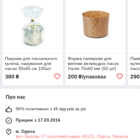
Пакунки для пасхального
Форма паперова для
Паке
кулича, пакування для
випічки великодніх пасок
кулі
пасхи 30x40 см 100шт
Італія 70х60 мм (50 шт)
пасх
(500г)
120г
на 2
380
200
290
₴
₴/упаковка
Про нас
96% позитивних з 46 відгуків за рік
Працює з 17.03.2016
м. Одеса
вул. Базова 17 поштовий індекс 65125, Одеса, Україна