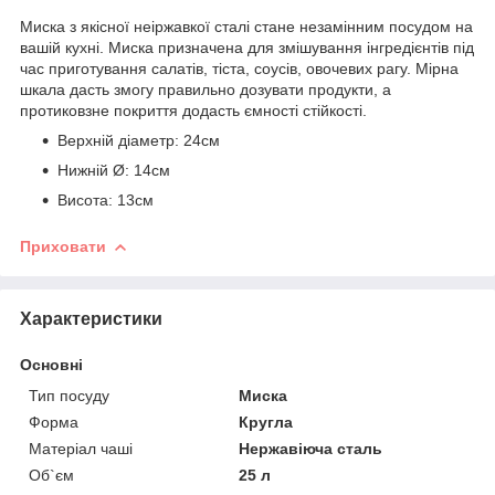
Миска з якісної неіржавкої сталі стане незамінним посудом на
вашій кухні. Миска призначена для змішування інгредієнтів під
час приготування салатів, тіста, соусів, овочевих рагу. Мірна
шкала дасть змогу правильно дозувати продукти, а
протиковзне покриття додасть ємності стійкості.
Верхній діаметр: 24см
Нижній Ø: 14см
Висота: 13см
Приховати
Характеристики
Основні
Тип посуду
Миска
Форма
Кругла
Матеріал чаші
Нержавіюча сталь
Об`єм
25 л