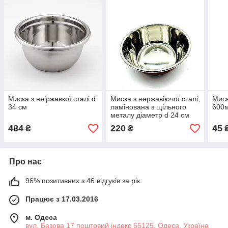
Миска з неіржавкої сталі d
Миска з нержавіючої сталі,
Миск
34 см
ламінована з щільного
600м
металу діаметр d 24 см
484
220
45
₴
₴
Про нас
96% позитивних з 46 відгуків за рік
Працює з 17.03.2016
м. Одеса
вул. Базова 17 поштовий індекс 65125, Одеса, Україна