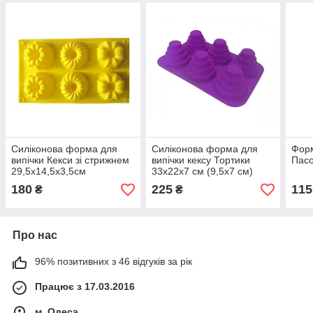
Силіконова форма для
Силіконова форма для
Форм
випічки Кекси зі стрижнем
випічки кексу Тортики
Пасо
29,5х14,5х3,5см
33х22х7 см (9,5х7 см)
180
225
115
₴
₴
Про нас
96% позитивних з 46 відгуків за рік
Працює з 17.03.2016
м. Одеса