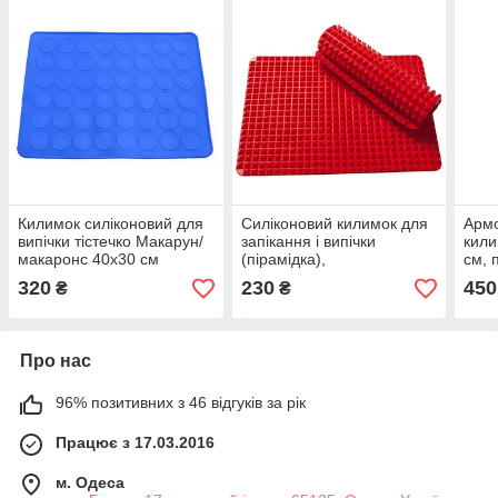
Килимок силіконовий для
Силіконовий килимок для
Армо
випічки тістечко Макарун/
запікання і випічки
кили
макаронс 40х30 см
(пірамідка),
см, 
антипригарний килимок
анти
320
230
450
₴
₴
40х29см
Про нас
96% позитивних з 46 відгуків за рік
Працює з 17.03.2016
м. Одеса