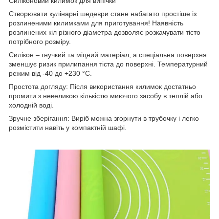
Силіконовий килимок для випічки
Створювати кулінарні шедеври стане набагато простіше із
розлиненими килимками для приготування! Наявність
розлинених кіл різного діаметра дозволяє розкачувати тісто
потрібного розміру.
Силікон – гнучкий та міцний матеріал, а спеціальна поверхня
зменшує ризик прилипання тіста до поверхні. Температурний
режим від -40 до +230 °C.
Простота догляду: Після використання килимок достатньо
промити з невеликою кількістю миючого засобу в теплій або
холодній воді.
Зручне зберігання: Виріб можна згорнути в трубочку і легко
розмістити навіть у компактній шафі.