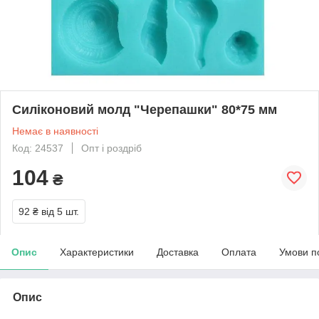
Силіконовий молд "Черепашки" 80*75 мм
Немає в наявності
Код: 24537
Опт і роздріб
104
₴
92 ₴
від 5 шт.
Опис
Характеристики
Доставка
Оплата
Умови п
Опис