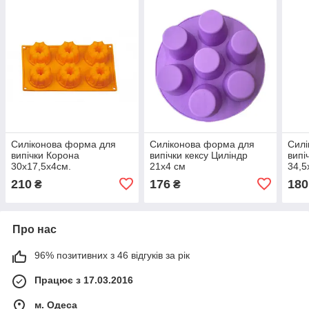
Силіконова форма для
Силіконова форма для
Силі
випічки Корона
випічки кексу Циліндр
випі
30х17,5х4см.
21х4 см
34,5
210
176
180
₴
₴
Про нас
96% позитивних з 46 відгуків за рік
Працює з 17.03.2016
м. Одеса