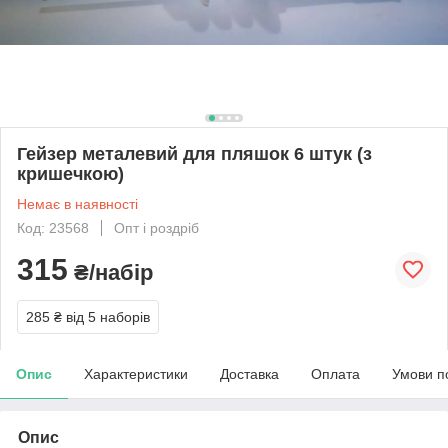
Гейзер металевий для пляшок 6 штук (з
кришечкою)
Немає в наявності
Код: 23568
Опт і роздріб
315
₴/набір
285 ₴
від 5 наборів
Опис
Характеристики
Доставка
Оплата
Умови п
Опис