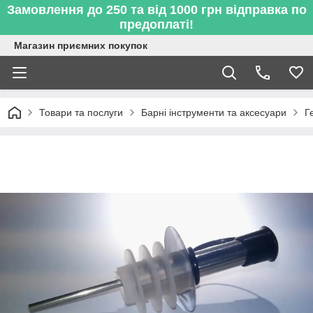
Замовлення до 250 та від 1000 грн відправка по
предоплаті!
Магазин приємних покупок
Товари та послуги
Барні інструменти та аксесуари
Г