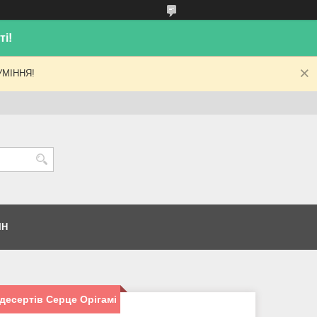
і!
МІННЯ!
ІН
десертів Серце Орігамі