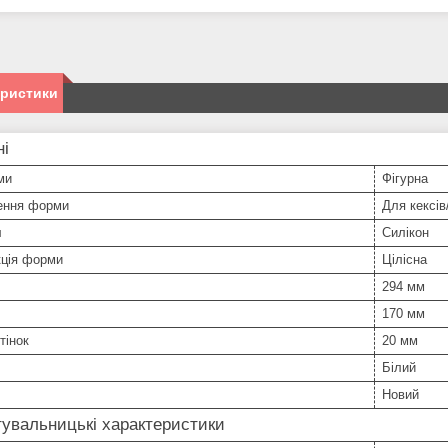
еристики
ні
ми
Фігурна
ення форми
Для кексів
л
Силікон
кція форми
Цілісна
294 мм
170 мм
тінок
20 мм
Білий
Новий
увальницькі характеристики