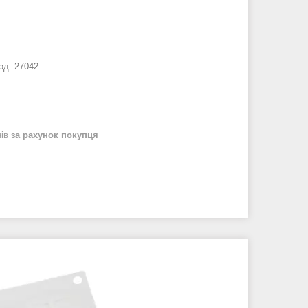
од:
27042
нів
за рахунок покупця