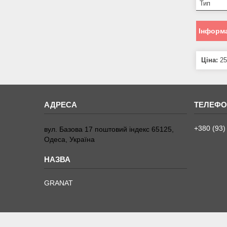
Тип
Інформа
Ціна:
25
+380 (93)
вул. Базова 17 поштовий індекс 65125,
Одеса, Україна
GRANAT