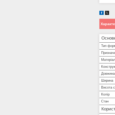
Характ
Основ
Тип фор
Признач
Матеріа
Констру
Довжина
Ширина
Висота с
Колір
Стан
Корист