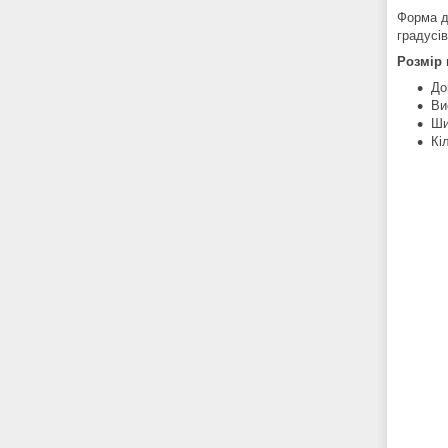
Форма д
градусів
Розмір 
До
Ви
Ши
Кі