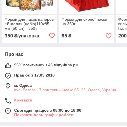
Форми для пасок паперові
Форма для сирної паски
Фор
«Янголи» (набір)110х85
на 350г
випі
мм (50 шт) - 350 г
Італ
120г
350
65
200
₴/упаковка
₴
Про нас
96% позитивних з 46 відгуків за рік
Працює з 17.03.2016
м. Одеса
вул. Базова 17 поштовий індекс 65125, Одеса, Україна
Контакти
Сьогодні працює з 08:00 до 18:00
Показати весь графік роботи