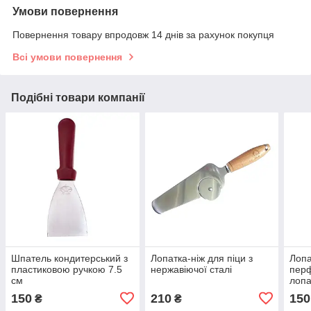
Умови повернення
Повернення товару впродовж 14 днів за рахунок покупця
Всі умови повернення
Подібні товари компанії
Шпатель кондитерський з
Лопатка-ніж для піци з
Лопа
пластиковою ручкою 7.5
нержавіючої сталі
перф
см
лопа
бам
150
210
150
₴
₴