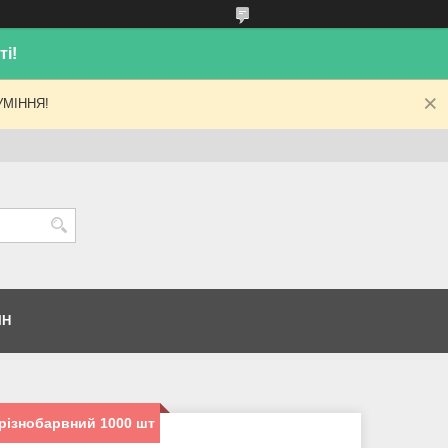
і!
МІННЯ!
ІН
різнобарвний 1000 шт