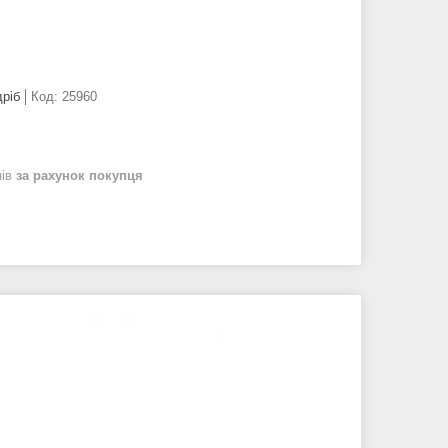
дріб
Код:
25960
нів
за рахунок покупця