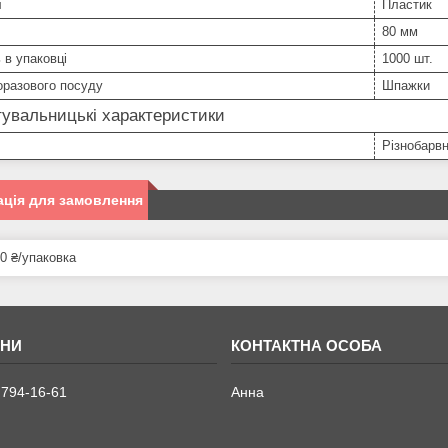
л
Пластик
80 мм
ь в упаковці
1000 шт.
оразового посуду
Шпажки
увальницькі характеристики
Різнобарв
ція для замовлення
0 ₴/упаковка
 794-16-61
Анна