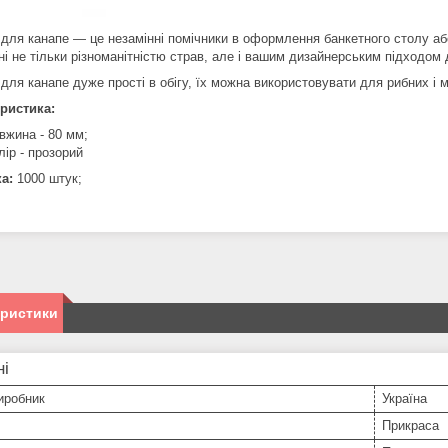
для канапе — це незамінні помічники в оформлення банкетного столу аб
ні не тільки різноманітністю страв, але і вашим дизайнерським підходом
ля канапе дуже прості в обігу, їх можна використовувати для рибних і м'
ристика:
вжина - 80 мм;
лір - прозорий
а:
1000 штук;
еристики
ні
иробник
Україна
Прикраса