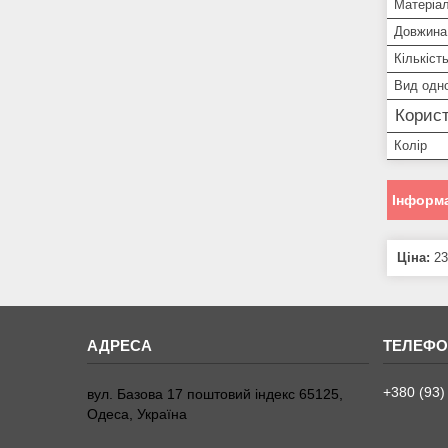
Матеріа
Довжина
Кількіст
Вид одн
Корист
Колір
Інформа
Ціна:
23
+380 (93)
вул. Базова 17 поштовий індекс 65125,
Одеса, Україна