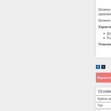
Шпажки 
здивова
Шпажки д
Характе
До
Ко
Упаковк
Характ
Основ
Країна в
Тип