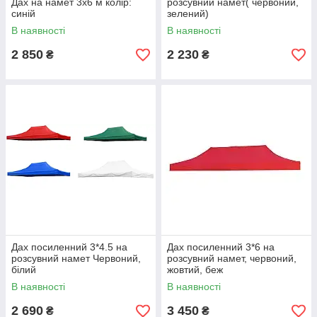
Дах на намет 3х6 м колір:
розсувний намет( червоний,
синій
зелений)
В наявності
В наявності
2 850
2 230
₴
₴
Дах посиленний 3*4.5 на
Дах посиленний 3*6 на
розсувний намет Червоний,
розсувний намет, червоний,
білий
жовтий, беж
В наявності
В наявності
2 690
3 450
₴
₴